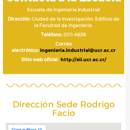
Escuela de Ingeniería Industrial
Dirección
: Ciudad de la Investigación, Edificio de
la Facultad de Ingeniería.
Teléfono
: 2511-6638
Correo
electrónico
:
ingenieria.industrial@ucr.ac.cr
Sitio web oficial
:
http://eii.ucr.ac.cr/
Dirección Sede Rodrigo
Facio