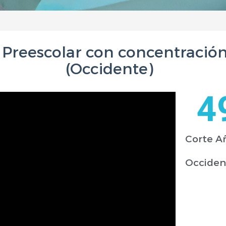
Preescolar con concentración
(Occidente)
4
Corte A
Occiden