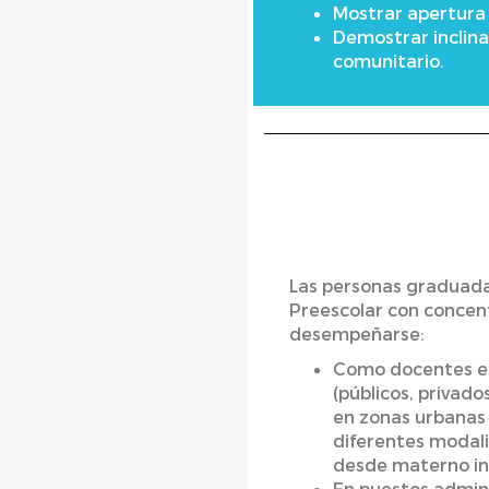
Mostrar apertura 
Demostrar inclina
comunitario.
Las personas graduad
Preescolar con concen
desempeñarse:
Como docentes en
(públicos, privado
en zonas urbanas 
diferentes modal
desde materno inf
En puestos admini