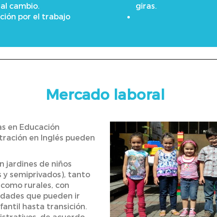
al cambio.
giras.
ción por el trabajo
Mercado laboral
as en Educación
tración en Inglés pueden
 jardines de niños
s y semiprivados), tanto
como rurales, con
idades que pueden ir
antil hasta transición.
strativos, de acuerdo