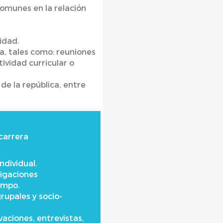
omunes en la relación
idad.
ra, tales como: reuniones
ividad curricular o
 de la república, entre
 carrera
ndividual.
tigaciones
ampo.
rupales y socio-
aciones, entrevistas,