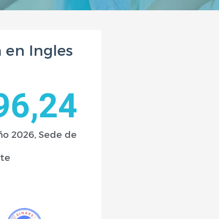
 en Ingles
96
,24
ño 2026, Sede de
te