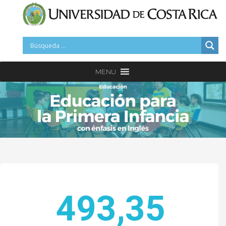
MENU
493
,35