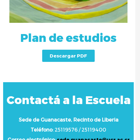
Plan de estudios
Descargar PDF
Contactá a la Escuela
Sede de Guanacaste, Recinto de Liberia
Teléfono
:
25119576 / 25119400
Correo electrónico
:
sede.guanacaste@ucr.ac.cr