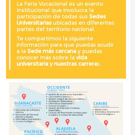
La Feria Vocacional es un evento
Institucional que involucra la
participación de todas sus
Sedes
Universitarias
ubicadas en diferentes
partes del territorio nacional.
Te compartimos la siguiente
información para que puedas acudir
a la
Sede más cercana
y puedas
conocer más sobre la
vida
universitaria y nuestras carrera
s.